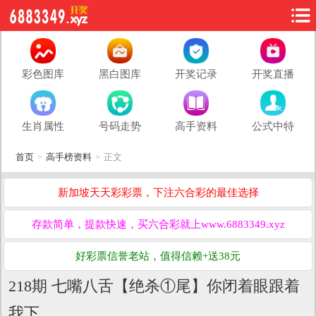
彩色图库
黑白图库
开奖记录
开奖直播
生肖属性
号码走势
高手资料
公式中特
首页
高手榜资料
正文
>
>
新加坡天天彩彩票，下注六合彩的最佳选择
存款简单，提款快速，买六合彩就上www.6883349.xyz
好彩票信誉老站，值得信赖+送38元
218期 七嘴八舌【绝杀①尾】你闭着眼跟着
我下