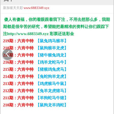
新加坡天天彩
www.6883349.xyz
傻人有傻福，你闭着眼跟着我下注，不用去想那么多，我期
期都是很辛苦的研究，希望能把最精准的资料让你们跟踪下
注
http://www.6883349.xyz 彩票还送彩金
219期：六肖中特
【鼠兔鸡马猴羊】
218期：六肖中特
【鼠狗猴羊龙虎】
217期：六肖中特
【猪牛猴兔鸡龙】
216期：六肖中特
【鸡羊龙蛇马牛】
215期：六肖中特
【猪猴鸡兔虎马】
214期：六肖中特
【兔蛇狗羊龙虎】
213期：六肖中特
【鸡虎猴马牛鼠】
212期：六肖中特
【兔羊龙虎猪马】
211期：六肖中特
【羊狗蛇马牛猪】
210期：六肖中特
【鼠狗龙羊鸡蛇】