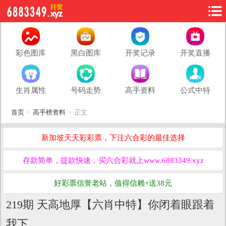
彩色图库
黑白图库
开奖记录
开奖直播
生肖属性
号码走势
高手资料
公式中特
首页
高手榜资料
正文
>
>
新加坡天天彩彩票，下注六合彩的最佳选择
存款简单，提款快速，买六合彩就上www.6883349.xyz
好彩票信誉老站，值得信赖+送38元
219期 天高地厚【六肖中特】你闭着眼跟着
我下